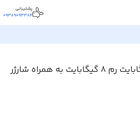
پشتیبانی
09389093384
گوشی موبایل سامسونگ مدل Galaxy A35 دو سیم کارت ظرفیت 256 گیگابایت رم 8 گیگابایت به همراه شارژر