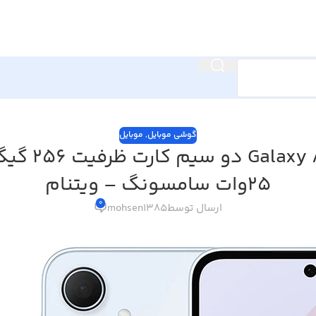
گوشی موبایل
,
موبایل
25وات سامسونگ – ویتنام
0
ارسال توسط
mohsen1385