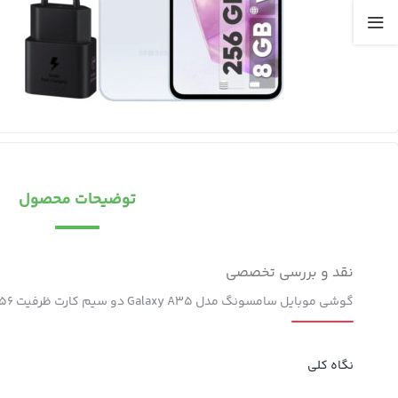
توضیحات محصول
نقد و بررسی تخصصی
گوشی موبایل سامسونگ مدل Galaxy A35 دو سیم کارت ظرفیت 256 گیگابایت رم 8 گیگابایت به همراه شارژر 25 وات سامسونگ – ویتنام
نگاه کلی