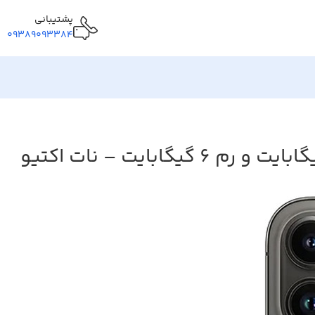
پشتیبانی
09389093384