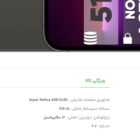
ویژگی کالا
فناوری صفحه‌ نمایش:
Super Retina XDR OLED
نسخه سیستم عامل:
iOS 15
رزولوشن دوربین اصلی:
12 مگاپیکسل
اندازه:
6.7