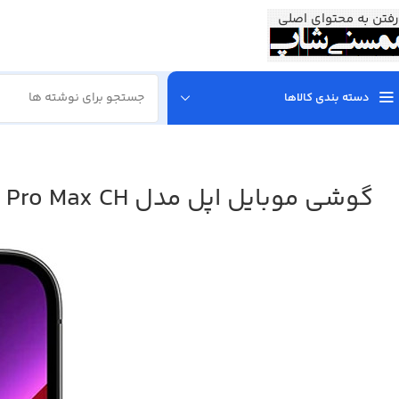
رفتن به محتوای اصلی
دسته بندی کالاها
گوشی موبایل اپل مدل iPhone 13 Pro Max CH دو سیم‌ کارت ظرفیت 512 گیگابایت و رم 6 گیگابایت – نات اکتیو