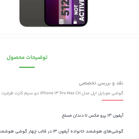
توضیحات محصول
نقد و بررسی تخصصی
گوشی موبایل اپل مدل iPhone 13 Pro Max CH دو سیم‌ کارت ظرفیت 512 گیگابایت و رم 6 گیگابایت – نات اکتیو
آیفون 13 پرو مکس تا دندان مسلح