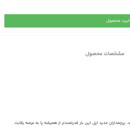
رید محصول
مشخصات محصول
چهار گوشی هوشمند آیفون 13 پرو مکس، آیفون 13 پرو، آیفون 13‌ و آیفون 13 مینی معرفی شدند. پرچمداران جدید اپل این بار قدرتمند‌تر از همیشه پا به عرصه رقابت