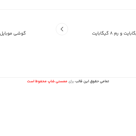
گوشی موبایل بلووم پلاس مدل Z8 دو
تمامی حقوق این قالب
برای
ممسنی شاپ محفوظ است