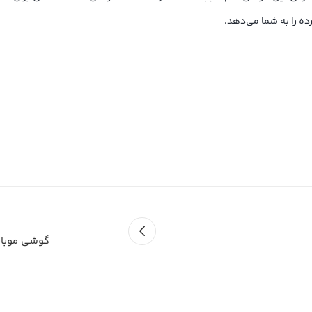
 را به شما می‌دهد.
گوشی موبایل ریلمی مدل C30s دو سی