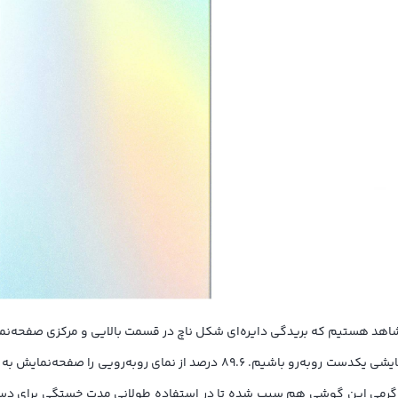
ای روبه‌رویی صفحه‌نمایش یکدست با طراحی ناچ اینفینیتی O را شاهد هستیم که بریدگی دایره‌ای شکل ناچ در
را به حداثل میزان ممکن رسانده و همین امر سبب شده تا با صفحه‌نمایشی یکدست ر
ار کردن با گوشی چندان به چشم نمی‌آیند. وزن مناسب و سبک 179 گرمی این گوشی هم سبب شده تا در استفاده