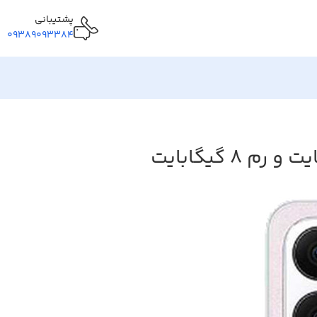
پشتیبانی
09389093384