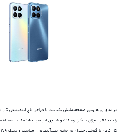
در نم
ک