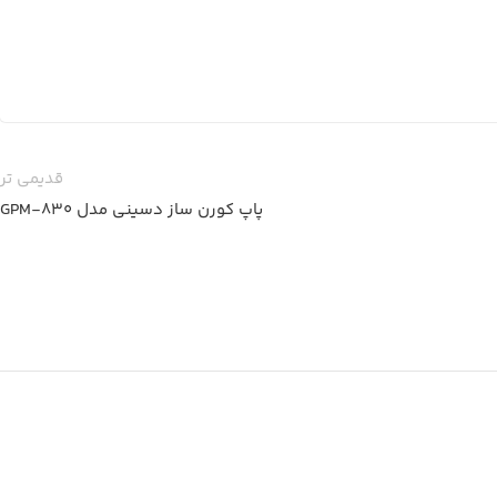
قدیمی تر
پاپ کورن ساز دسینی مدل GPM-830