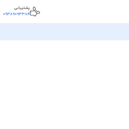
پشتیبانی
09389093384