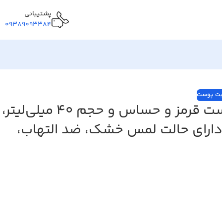
پشتیبانی
09389093384
بت پوست
کرم ضد آفتاب بدون رنگ درماتیپیک، SPF50، مدل Anti-redness، مناسب پوست‌ قرمز و حساس و حجم 40 میلی‌لیتر،
و تعریق، فاقد چربی و دارای حالت لمس خشک، ضد التهاب،