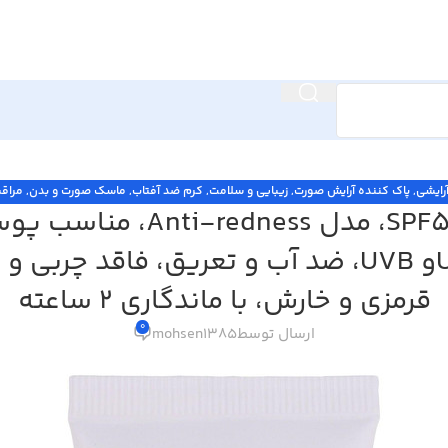
رایشی
,
پاک کننده آرایش صورت
,
زیبایی و سلامت
,
کرم ضد آفتاب
,
ماسک صورت و بدن
,
مراق
محافظت کننده در برابر اشعه UVA،IRو UVB، ضد آب 
قرمزی و خارش، با ماندگاری 2 ساعته
0
ارسال توسط
mohsen1385