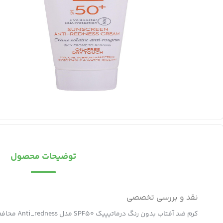
توضیحات محصول
نقد و بررسی تخصصی
کرم ضد آفتاب بدون رنگ درماتیپیک SPF50 مدل Anti_redness ‌محافط UVB, UVA مناسب انواع پوست حجم 40 میلی‌لیتر