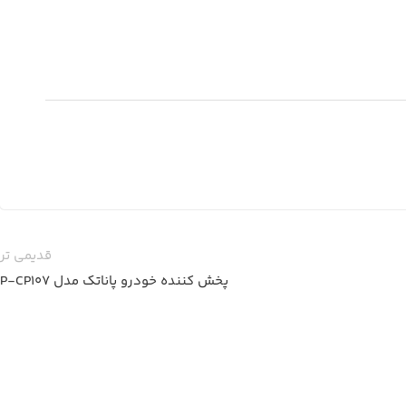
قدیمی تر
پخش کننده خودرو پاناتک مدل P-CP107