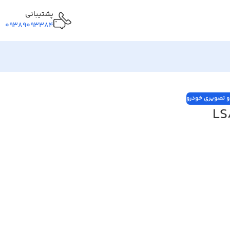
پشتیبانی
09389093384
 تصویری خودرو