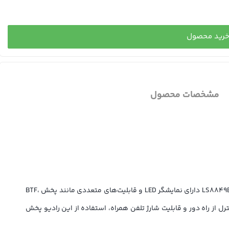
رید محصول
مشخصات محصول
&#34;صدای شفاف و امکانات بی‌نظیر با Maxeeder LS8849BT! انتخابی عالی برای هر خودرویی. 🔊✨&#34; رادیو پخش خودرو Maxeeder مدل LS8849BT دارای نمایشگر LED و قابلیت‌های متعددی مانند پخش BTF،
رد. همچنین با داشتن کنترل از راه دور و قابلیت شارژ تلفن همراه، استفاده از این رادیو پخش