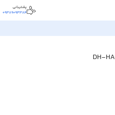
پشتیبانی
09389093384