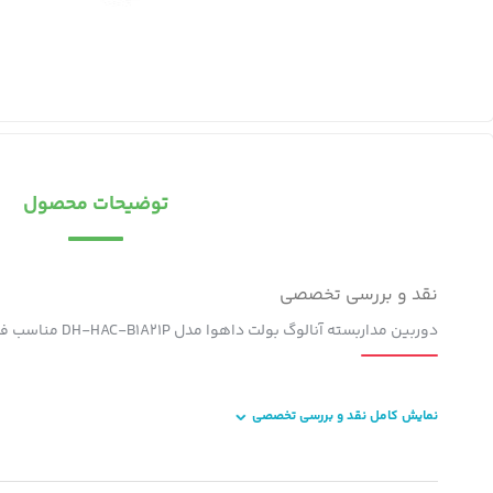
توضیحات محصول
نقد و بررسی تخصصی
دوربین مداربسته آنالوگ بولت داهوا مدل DH-HAC-B1A21P مناسب فضای باز و بسته، نصب روی دیوار، اتصال باسیم BNC، استاندارد مقاومتی IP67، همراه پایه نصب و دفترچه راهنما
نمایش کامل نقد و بررسی تخصصی