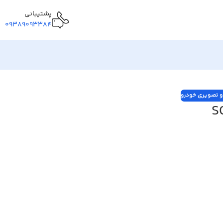
پشتیبانی
09389093384
 تصویری خودرو