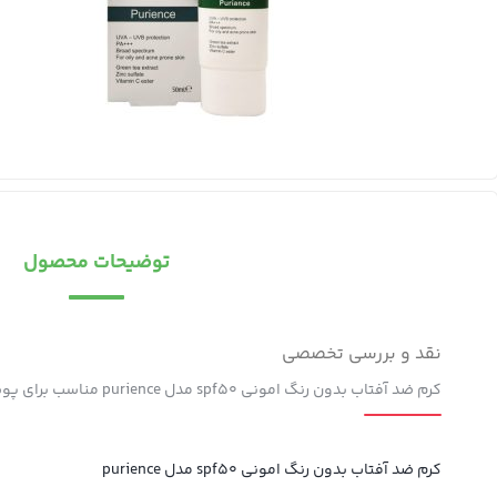
توضیحات محصول
نقد و بررسی تخصصی
کرم ضد آفتاب بدون رنگ امونی spf50 مدل purience مناسب برای پوست چرب حجم 50 میلی‌لیتر
کرم ضد آفتاب بدون رنگ امونی spf50 مدل purience