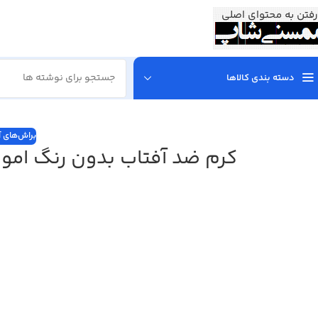
رفتن به محتوای اصلی
دسته بندی کالاها
براش‌های آ
کرم ضد آفتاب بدون رنگ امونی spf50 مدل purience مناسب برای پوست چرب حجم 50 م