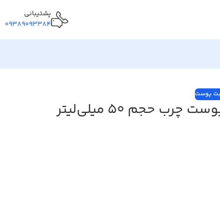
پشتیبانی
09389093384
بت پوست