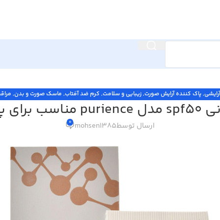
رایشی
,
پاک کننده آرایش صورت
,
زیبایی و سلامت
,
کرم ضد آفتاب
,
ماسک صورت و بدن
,
مراق
یلی‌لیتر
0
ارسال توسط
mohsen1385